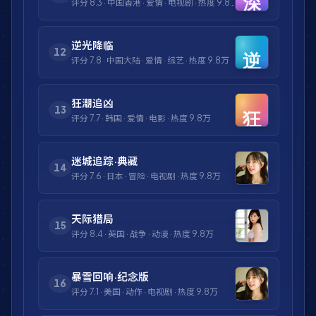
评分
8.3
·
中国香港
·
爱情
·
电视剧
· 热度
9.8万
逆光降临
12
评分
7.8
·
中国大陆
·
爱情
·
综艺
· 热度
9.8万
狂潮追凶
13
评分
7.7
·
韩国
·
爱情
·
电影
· 热度
9.8万
迷城追踪·典藏
14
评分
7.6
·
日本
·
冒险
·
电视剧
· 热度
9.8万
天际猎局
15
评分
8.4
·
英国
·
战争
·
动漫
· 热度
9.8万
暴雪回响·纪念版
16
评分
7.1
·
美国
·
动作
·
电视剧
· 热度
9.8万