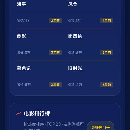
最新
最新
海平
风骨
7.1万
8.1万
2年前
4年前
1:33:17
1:46:33
最新
最新
倒影
南风信
6.3万
5.6万
3年前
2年前
1:58:23
1:53:36
最新
最新
暮色记
旧时光
4.8万
8.4万
3年前
3年前
电影排行榜
按热度排序 · TOP 20 · 右侧海报可
更多热门