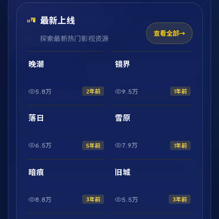
最新上线
查看全部
探索最新热门影视资源
2:01:47
2:10:52
最新
最新
晚潮
镜界
5.8万
9.5万
2年前
1年前
2:20:31
1:56:54
最新
最新
落日
雪原
6.5万
7.9万
5年前
1年前
1:46:43
42:32
最新
最新
暗痕
旧城
8.8万
5.5万
3年前
3年前
1:44:50
2:17:08