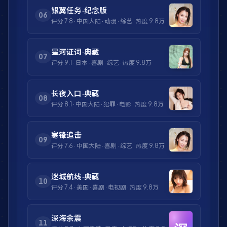
银翼任务·纪念版
06
评分
7.8
·
中国大陆
·
动漫
·
综艺
· 热度
9.8万
星河证词·典藏
07
评分
9.1
·
日本
·
喜剧
·
综艺
· 热度
9.8万
长夜入口·典藏
08
评分
8.1
·
中国大陆
·
犯罪
·
电影
· 热度
9.8万
寒锋追击
09
评分
7.6
·
中国大陆
·
喜剧
·
综艺
· 热度
9.8万
迷城航线·典藏
10
评分
7.4
·
美国
·
喜剧
·
电视剧
· 热度
9.8万
深海余震
11