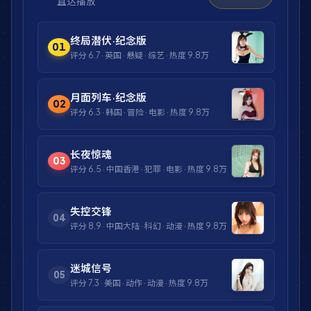
直达播放
终局潜伏·纪念版
01
评分
6.7
·
英国
·
悬疑
·
综艺
· 热度
9.8万
月面列车·纪念版
02
评分
6.3
·
韩国
·
冒险
·
电影
· 热度
9.8万
长夜惊魂
03
评分
6.5
·
中国香港
·
犯罪
·
电影
· 热度
9.8万
失控交锋
04
评分
8.9
·
中国大陆
·
科幻
·
动漫
· 热度
9.8万
迷城信号
05
评分
7.3
·
美国
·
动作
·
动漫
· 热度
9.8万